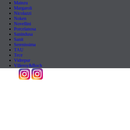
Mainzu
Margaroli
Nicolazzi
Noken
Novellini
Porcelanosa
Sanindusa
Sanit
Serenissima
TAU
Tece
Vidrepur
Villeroy&Boch