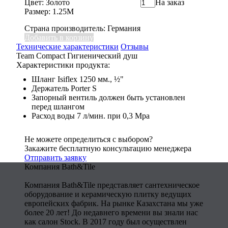
Цвет: Золото
На заказ
Размер: 1.25M
Страна производитель: Германия
Добавить в корзину
Технические характеристики
Отзывы
Team Compact Гигиенический душ
Характеристики продукта:
Шланг Isiflex 1250 мм., ½"
Держатель Porter S
Запорный вентиль должен быть установлен
перед шлангом
Расход воды 7 л/мин. при 0,3 Mpa
Не можете определиться с выбором?
Закажите бесплатную консультацию менеджера
Отправить заявку
Компания Bath&Tile
Компания Bath&Tile представляет сантехническое
оборудование и керамическую плитку ведущих
европейских фабрик. На рынке Казахстана мы уже
более 20 лет! До недавнего времени вы знали нас
как салон Stock. В 2017 году был осуществлен