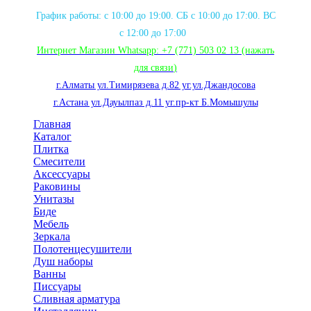
График работы: с 10:00 до 19:00. СБ с 10:00 до 17:00. ВС
с 12:00 до 17:00
Интернет Магазин Whatsapp:
+7 (771) 503 02 13
(нажать
для связи
)
г.Алматы ул.Тимирязева д.82 уг.ул.Джандосова
г.Астана ул.Дауылпаз д.11 уг.пр-кт Б.Момышулы
Главная
Каталог
Плитка
Смесители
Аксессуары
Раковины
Унитазы
Биде
Мебель
Зеркала
Полотенцесушители
Душ наборы
Ванны
Писсуары
Сливная арматура