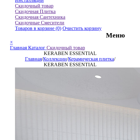
Инсталляции
Скидочный товар
Скидочная Плитка
Скидочная Сантехника
Скидочные Смесители
Товаров в корзине
(0)
Очистить корзину
Меню
×
Главная
Каталог
Скидочный товар
KERABEN ESSENTIAL
Главная
/
Коллекции
/
Керамическая плитка
/
KERABEN ESSENTIAL