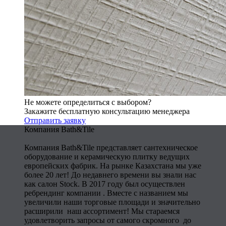
Не можете определиться с выбором?
Закажите бесплатную консультацию менеджера
Отправить заявку
Компания Bath&Tile
Компания Bath&Tile представляет сантехническое
оборудование и керамическую плитку ведущих
европейских фабрик. На рынке Казахстана мы уже
более 20 лет! До недавнего времени вы знали нас
как салон Stock. В 2017 году был осуществлен
ребрендинг компании . Вместе с названием мы
увеличили наши торговые площади и значительно
расширили наш ассортимент! Мы стараемся
удовлетворить запросы от самого скромного до