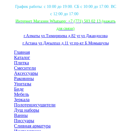
График работы: с 10:00 до 19:00. СБ с 10:00 до 17:00. ВС
с 12:00 до 17:00
Интернет Магазин Whatsapp:
+7 (771) 503 02 13
(нажать
для связи
)
г.Алматы ул.Тимирязева д.82 уг.ул.Джандосова
г.Астана ул.Дауылпаз д.11 уг.пр-кт Б.Момышулы
Главная
Каталог
Плитка
Смесители
Аксессуары
Раковины
Унитазы
Биде
Мебель
Зеркала
Полотенцесушители
Душ наборы
Ванны
Писсуары
Сливная арматура