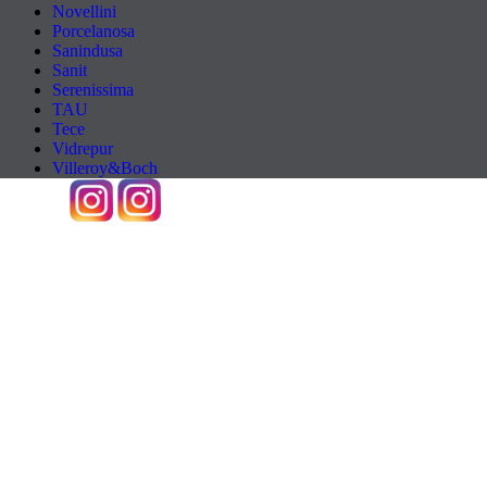
Novellini
Porcelanosa
Sanindusa
Sanit
Serenissima
TAU
Tece
Vidrepur
Villeroy&Boch