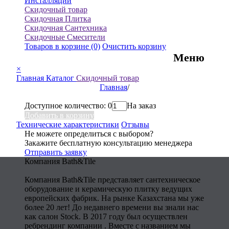
Инсталляции
Скидочный товар
Скидочная Плитка
Скидочная Сантехника
Скидочные Смесители
Товаров в корзине
(0)
Очистить корзину
Меню
×
Главная
Каталог
Скидочный товар
Главная
/
Доступное количество: 0
На заказ
Добавить в корзину
Технические характеристики
Отзывы
Не можете определиться с выбором?
Закажите бесплатную консультацию менеджера
Отправить заявку
Компания Bath&Tile
Компания Bath&Tile представляет сантехническое
оборудование и керамическую плитку ведущих
европейских фабрик. На рынке Казахстана мы уже
более 20 лет! До недавнего времени вы знали нас
как салон Stock. В 2017 году был осуществлен
ребрендинг компании . Вместе с названием мы