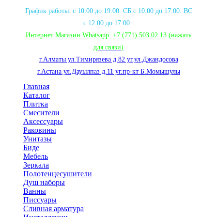
График работы: с 10:00 до 19:00. СБ с 10:00 до 17:00. ВС
с 12:00 до 17:00
Интернет Магазин Whatsapp:
+7 (771) 503 02 13
(нажать
для связи
)
г.Алматы ул.Тимирязева д.82 уг.ул.Джандосова
г.Астана ул.Дауылпаз д.11 уг.пр-кт Б.Момышулы
Главная
Каталог
Плитка
Смесители
Аксессуары
Раковины
Унитазы
Биде
Мебель
Зеркала
Полотенцесушители
Душ наборы
Ванны
Писсуары
Сливная арматура