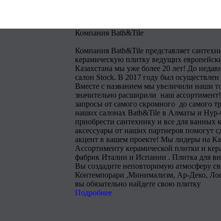
Компания Bath&Tile
Компания Bath&Tile представляет сантехн
керамическую плитку ведущих европейски
Казахстана мы уже более 20 лет! До недав
салон Stock. В 2017 году был осуществлен
Вместе с названием мы увеличили наши т
значительно расширили наш ассортимент!
запросы от самого скромного до самого тр
наших салонах Bath&Tile в Алматы и Нур
приобрести сантехнику и все для ванных 
аксессуары от наших партнеров помогут 
акцент в вашем проекте! Мы лидеры на Ка
Ассортименту керамической плитки и кера
фабрик Италии и Испании . Плитка для в
Вы создадите неповторимую атмосферу сво
Контемпорари ,Минимализм, Ар-Деко, Лоф
вы обязательно найдете свою плитку
Подробнее