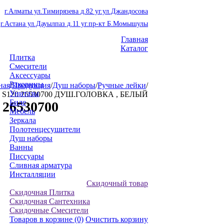
г.Алматы ул.Тимирязева д.82 уг.ул.Джандосова
г.Астана ул.Дауылпаз д.11 уг.пр-кт Б.Момышулы
Главная
Каталог
Плитка
Смесители
Аксессуары
Раковины
ная
/
Продукция
/
Душ наборы
/
Ручные лейки
/
Унитазы
S120 26530700 ДУШ.ГОЛОВКА , БЕЛЫЙ
Биде
26530700
Мебель
Зеркала
Полотенцесушители
Душ наборы
Ванны
Писсуары
Сливная арматура
Инсталляции
Скидочный товар
Скидочная Плитка
Скидочная Сантехника
Скидочные Смесители
Товаров в корзине
(0)
Очистить корзину