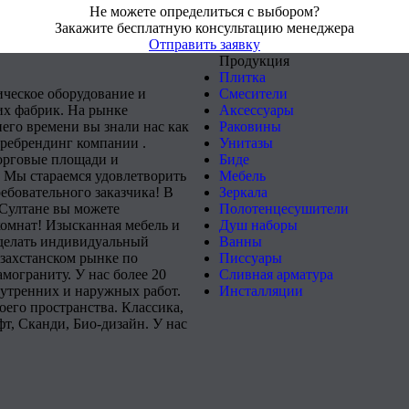
Не можете определиться с выбором?
Закажите бесплатную консультацию менеджера
Отправить заявку
Продукция
Плитка
ическое оборудование и
Смесители
х фабрик. На рынке
Аксессуары
него времени вы знали нас как
Раковины
 ребрендинг компании .
Унитазы
орговые площади и
Биде
 Мы стараемся удовлетворить
Мебель
ебовательного заказчика! В
Зеркала
-Султане вы можете
Полотенцесушители
комнат! Изысканная мебель и
Душ наборы
сделать индивидуальный
Ванны
захстанском рынке по
Писсуары
мограниту. У нас более 20
Сливная арматура
нутренних и наружных работ.
Инсталляции
его пространства. Классика,
т, Сканди, Био-дизайн. У нас