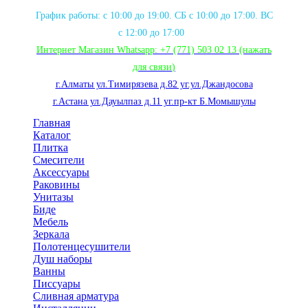
График работы: с 10:00 до 19:00. СБ с 10:00 до 17:00. ВС
с 12:00 до 17:00
Интернет Магазин Whatsapp:
+7 (771) 503 02 13
(нажать
для связи
)
г.Алматы ул.Тимирязева д.82 уг.ул.Джандосова
г.Астана ул.Дауылпаз д.11 уг.пр-кт Б.Момышулы
Главная
Каталог
Плитка
Смесители
Аксессуары
Раковины
Унитазы
Биде
Мебель
Зеркала
Полотенцесушители
Душ наборы
Ванны
Писсуары
Сливная арматура