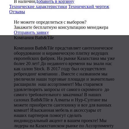
В наличии
Добавить в корзину
Технические характеристики
Технический чертеж
Отзывы
Не можете определиться с выбором?
Закажите бесплатную консультацию менеджера
Отправить заявку
Компания Bath&Tile
Компания Bath&Tile представляет сантехническое
оборудование и керамическую плитку ведущих
европейских фабрик. На рынке Казахстана мы уже
более 20 лет! До недавнего времени вы знали нас
как салон Stock. В 2017 году был осуществлен
ребрендинг компании . Вместе с названием мы
увеличили наши торговые площади и значительно
расширили наш ассортимент! Мы стараемся
удовлетворить запросы от самого скромного до
самого требовательного заказчика! В наших
салонах Bath&Tile в Алматы и Нур-Султане вы
можете приобрести сантехнику и все для ванных
комнат! Изысканная мебель и аксессуары от
наших партнеров помогут сделать
индивидуальный акцент в вашем проекте! Мы
лидеры на Казахстанском рынке по Ассортименту