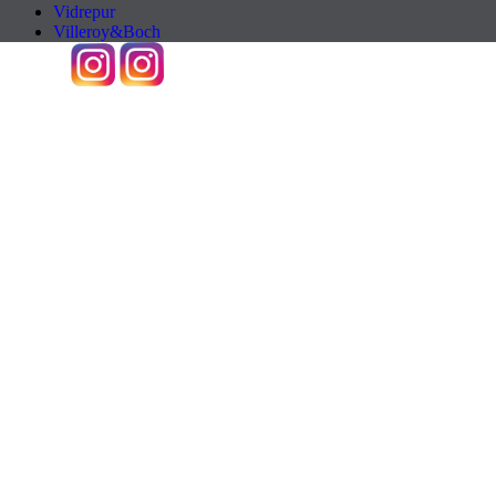
Vidrepur
Villeroy&Boch