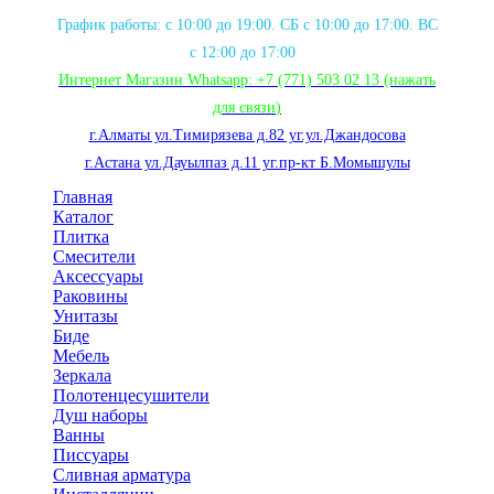
График работы: с 10:00 до 19:00. СБ с 10:00 до 17:00. ВС
с 12:00 до 17:00
Интернет Магазин Whatsapp:
+7 (771) 503 02 13
(нажать
для связи
)
г.Алматы ул.Тимирязева д.82 уг.ул.Джандосова
г.Астана ул.Дауылпаз д.11 уг.пр-кт Б.Момышулы
Главная
Каталог
Плитка
Смесители
Аксессуары
Раковины
Унитазы
Биде
Мебель
Зеркала
Полотенцесушители
Душ наборы
Ванны
Писсуары
Сливная арматура