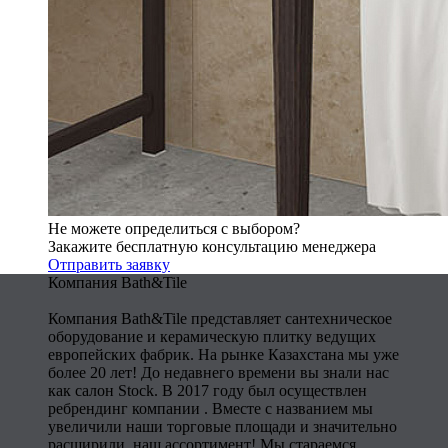
Не можете определиться с выбором?
Закажите бесплатную консультацию менеджера
Отправить заявку
Компания Bath&Tile
Компания Bath&Tile представляет сантехническое
оборудование и керамическую плитку ведущих
европейских фабрик. На рынке Казахстана мы уже
более 20 лет! До недавнего времени вы знали нас
как салон Stock. В 2017 году был осуществлен
ребрендинг компании . Вместе с названием мы
увеличили наши торговые площади и значительно
расширили наш ассортимент! Мы стараемся