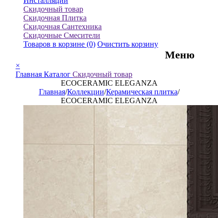
Инсталляции
Скидочный товар
Скидочная Плитка
Скидочная Сантехника
Скидочные Смесители
Товаров в корзине
(0)
Очистить корзину
Меню
×
Главная
Каталог
Скидочный товар
ECOCERAMIC ELEGANZA
Главная
/
Коллекции
/
Керамическая плитка
/
ECOCERAMIC ELEGANZA