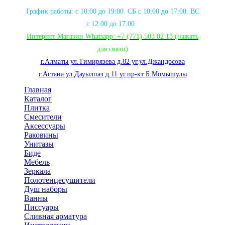
График работы: с 10:00 до 19:00. СБ с 10:00 до 17:00. ВС
с 12:00 до 17:00
Интернет Магазин Whatsapp:
+7 (771) 503 02 13
(нажать
для связи
)
г.Алматы ул.Тимирязева д.82 уг.ул.Джандосова
г.Астана ул.Дауылпаз д.11 уг.пр-кт Б.Момышулы
Главная
Каталог
Плитка
Смесители
Аксессуары
Раковины
Унитазы
Биде
Мебель
Зеркала
Полотенцесушители
Душ наборы
Ванны
Писсуары
Сливная арматура