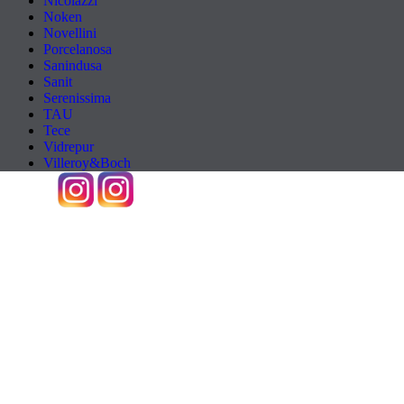
Nicolazzi
Noken
Novellini
Porcelanosa
Sanindusa
Sanit
Serenissima
TAU
Tece
Vidrepur
Villeroy&Boch