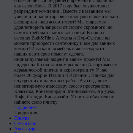
более 20 лет! До недавнего времени вы знали нас
как салон Stock. В 2017 году был осуществлен
ребрендинг компании . Вместе с названием мы
увеличили наши торговые площади и значительно
расширили наш ассортимент! Мы стараемся
удовлетворить запросы от самого скромного до
самого требовательного заказчика! В наших
салонах Bath&Tile в Алматы и Нур-Султане вы
можете приобрести сантехнику и все для ванных
комнат! Изысканная мебель и аксессуары от
наших партнеров помогут сделать
индивидуальный акцент в вашем проекте! Мы
лидеры на Казахстанском рынке по Ассортименту
керамической плитки и керамограниту. У нас
более 20 фабрик Италии и Испании . Плитка для
внутренних и наружных работ. Вы создадите
неповторимую атмосферу своего пространства.
Классика, Контемпорари ,Минимализм, Ар-Деко,
Лофт, Сканди, Био-дизайн. У нас вы обязательно
найдете свою плитку
Подробнее
Продукция
Плитка
Смесители
Аксессуары