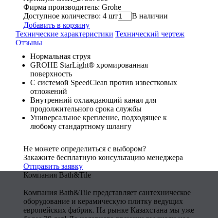
Фирма производитель: Grohe
Доступное количество: 4 шт
В наличии
Добавить в корзину
Технические характеристики
Технический чертеж
Отзывы
Нормальная струя
GROHE StarLight® хромированная
поверхность
С системой SpeedClean против известковых
отложений
Внутренний охлаждающий канал для
продолжительного срока службы
Универсальное крепление, подходящее к
любому стандартному шлангу
Не можете определиться с выбором?
Закажите бесплатную консультацию менеджера
Отправить заявку
Компания Bath&Tile
Компания Bath&Tile представляет сантехническое
оборудование и керамическую плитку ведущих
европейских фабрик. На рынке Казахстана мы уже