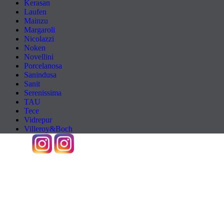
Kerasan
Laufen
Mainzu
Margaroli
Nicolazzi
Noken
Novellini
Porcelanosa
Sanindusa
Sanit
Serenissima
TAU
Tece
Vidrepur
Villeroy&Boch