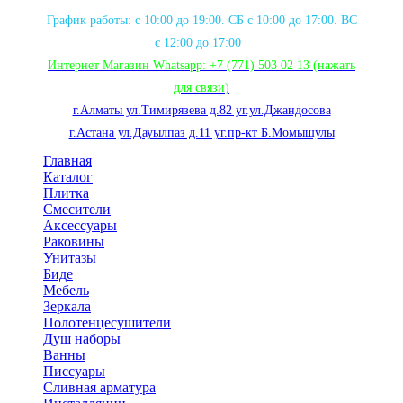
График работы: с 10:00 до 19:00. СБ с 10:00 до 17:00. ВС
с 12:00 до 17:00
Интернет Магазин Whatsapp:
+7 (771) 503 02 13
(нажать
для связи
)
г.Алматы ул.Тимирязева д.82 уг.ул.Джандосова
г.Астана ул.Дауылпаз д.11 уг.пр-кт Б.Момышулы
Главная
Каталог
Плитка
Смесители
Аксессуары
Раковины
Унитазы
Биде
Мебель
Зеркала
Полотенцесушители
Душ наборы
Ванны
Писсуары
Сливная арматура