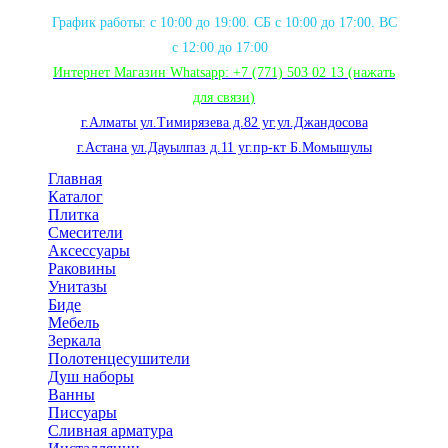
График работы: с 10:00 до 19:00. СБ с 10:00 до 17:00. ВС
с 12:00 до 17:00
Интернет Магазин Whatsapp:
+7 (771) 503 02 13
(нажать
для связи
)
г.Алматы ул.Тимирязева д.82 уг.ул.Джандосова
г.Астана ул.Дауылпаз д.11 уг.пр-кт Б.Момышулы
Главная
Каталог
Плитка
Смесители
Аксессуары
Раковины
Унитазы
Биде
Мебель
Зеркала
Полотенцесушители
Душ наборы
Ванны
Писсуары
Сливная арматура