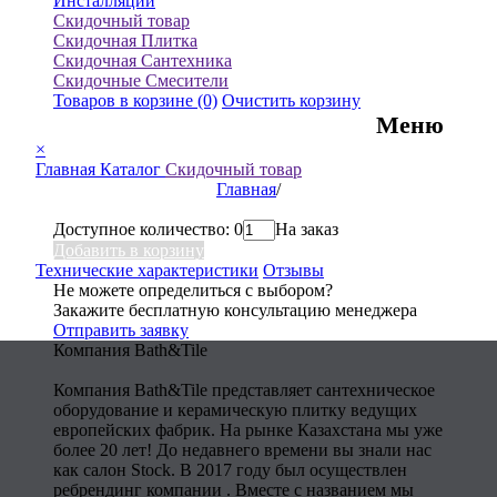
Инсталляции
Скидочный товар
Скидочная Плитка
Скидочная Сантехника
Скидочные Смесители
Товаров в корзине
(0)
Очистить корзину
Меню
×
Главная
Каталог
Скидочный товар
Главная
/
Доступное количество: 0
На заказ
Добавить в корзину
Технические характеристики
Отзывы
Не можете определиться с выбором?
Закажите бесплатную консультацию менеджера
Отправить заявку
Компания Bath&Tile
Компания Bath&Tile представляет сантехническое
оборудование и керамическую плитку ведущих
европейских фабрик. На рынке Казахстана мы уже
более 20 лет! До недавнего времени вы знали нас
как салон Stock. В 2017 году был осуществлен
ребрендинг компании . Вместе с названием мы