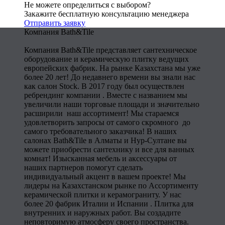
Не можете определиться с выбором?
Закажите бесплатную консультацию менеджера
Отправить заявку
Компания Bath&Tile
Компания Bath&Tile представляет сантехническое
оборудование и керамическую плитку ведущих
европейских фабрик. На рынке Казахстана мы уже
более 20 лет! До недавнего времени вы знали нас
как салон Stock. В 2017 году был осуществлен
ребрендинг компании . Вместе с названием мы
увеличили наши торговые площади и значительно
расширили наш ассортимент! Мы стараемся
удовлетворить запросы от самого скромного до
самого требовательного заказчика! В наших
салонах Bath&Tile в Алматы и Нур-Султане вы
можете приобрести сантехнику и все для ванных
комнат! Изысканная мебель и аксессуары от
наших партнеров помогут сделать
индивидуальный акцент в вашем проекте! Мы
лидеры на Казахстанском рынке по Ассортименту
керамической плитки и керамограниту. У нас
более 20 фабрик Италии и Испании . Плитка для
внутренних и наружных работ. Вы создадите
неповторимую атмосферу своего пространства.