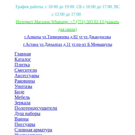
График работы: с 10:00 до 19:00. СБ с 10:00 до 17:00. ВС
с 12:00 до 17:00
Интернет Магазин Whatsapp:
+7 (771) 503 02 13
(нажать
для связи
)
г.Алматы ул.Тимирязева д.82 уг.ул.Джандосова
г.Астана ул.Дауылпаз д.11 уг.пр-кт Б.Момышулы
Главная
Каталог
Плитка
Смесители
Аксессуары
Раковины
Унитазы
Биде
Мебель
Зеркала
Полотенцесушители
Душ наборы
Ванны
Писсуары
Сливная арматура