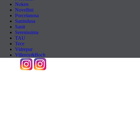
Noken
Novellini
Porcelanosa
Sanindusa
Sanit
Serenissima
TAU
Tece
Vidrepur
Villeroy&Boch