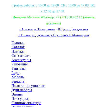
График работы: с 10:00 до 19:00. СБ с 10:00 до 17:00. ВС
с 12:00 до 17:00
Интернет Магазин Whatsapp:
+7 (771) 503 02 13
(нажать
для связи
)
г.Алматы ул.Тимирязева д.82 уг.ул.Джандосова
г.Астана ул.Дауылпаз д.11 уг.пр-кт Б.Момышулы
Главная
Каталог
Плитка
Смесители
Аксессуары
Раковины
Унитазы
Биде
Мебель
Зеркала
Полотенцесушители
Душ наборы
Ванны
Писсуары
Сливная арматура