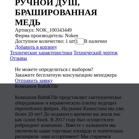
РУЧНОЙ ДУШ,
БРАШИРОВАННАЯ
МЕДЬ
Артикул: NOK_100343449
Фирма производитель: Noken
Доступное количество: 1 шт
В наличии
Добавить в корзину
Технические характеристики
Технический чертеж
Отзывы
Не можете определиться с выбором?
Закажите бесплатную консультацию менеджера
Отправить заявку
Компания Bath&Tile
Компания Bath&Tile представляет сантехническое
оборудование и керамическую плитку ведущих
европейских фабрик. На рынке Казахстана мы уже
более 20 лет! До недавнего времени вы знали нас
как салон Stock. В 2017 году был осуществлен
ребрендинг компании . Вместе с названием мы
увеличили наши торговые площади и значительно
расширили наш ассортимент! Мы стараемся