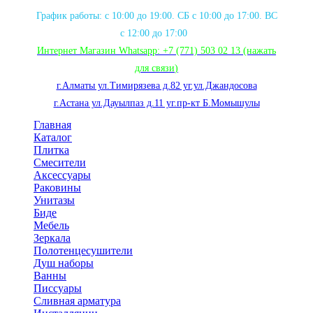
График работы: с 10:00 до 19:00. СБ с 10:00 до 17:00. ВС
с 12:00 до 17:00
Интернет Магазин Whatsapp:
+7 (771) 503 02 13
(нажать
для связи
)
г.Алматы ул.Тимирязева д.82 уг.ул.Джандосова
г.Астана ул.Дауылпаз д.11 уг.пр-кт Б.Момышулы
Главная
Каталог
Плитка
Смесители
Аксессуары
Раковины
Унитазы
Биде
Мебель
Зеркала
Полотенцесушители
Душ наборы
Ванны
Писсуары
Сливная арматура