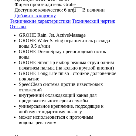
Фирма производитель: Grohe
Доступное количество: 6 шт
В наличии
Добавить в корзину
Технические характеристики
Технический чертеж
Отзывы
GROHE Rain, Jet, ActiveMassage
GROHE Water Saving ограничитель расхода
воды 9,5 л/мин
GROHE DreamSpray превосходный поток
воды
GROHE SmartTip выбор режима струи одним
нажатием пальца (на кольцо круглой кнопки)
GROHE Long-Life finish - стойкое долговечное
покрытие
SpeedClean система против известковых
отложений
внутренний охлаждающий канал для
продолжительного срока службы
универсальное крепление, подходящее к
любому стандартному шлангу
может использоваться с проточным
водонагревателем