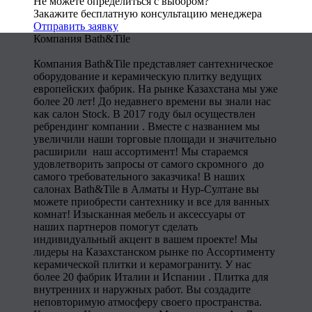
Не можете определиться с выбором?
Закажите бесплатную консультацию менеджера
Отправить заявку
Компания Bath&Tile
Компания Bath&Tile представляет сантехническое
оборудование и керамическую плитку ведущих
европейских фабрик. На рынке Казахстана мы уже
более 20 лет! До недавнего времени вы знали нас
как салон Stock. В 2017 году был осуществлен
ребрендинг компании . Вместе с названием мы
увеличили наши торговые площади и значительно
расширили наш ассортимент! Мы стараемся
удовлетворить запросы от самого скромного до
самого требовательного заказчика! В наших
салонах Bath&Tile в Алматы и Нур-Султане вы
можете приобрести сантехнику и все для ванных
комнат! Изысканная мебель и аксессуары от
наших партнеров помогут сделать
индивидуальный акцент в вашем проекте! Мы
лидеры на Казахстанском рынке по Ассортименту
керамической плитки и керамограниту. У нас
более 20 фабрик Италии и Испании . Плитка для
внутренних и наружных работ. Вы создадите
неповторимую атмосферу своего пространства.