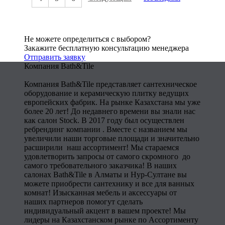
Не можете определиться с выбором?
Закажите бесплатную консультацию менеджера
Отправить заявку
Компания Bath&Tile
Компания Bath&Tile представляет сантехническое
оборудование и керамическую плитку ведущих
европейских фабрик. На рынке Казахстана мы уже
более 20 лет! До недавнего времени вы знали нас
как салон Stock. В 2017 году был осуществлен
ребрендинг компании . Вместе с названием мы
увеличили наши торговые площади и значительно
расширили наш ассортимент! Мы стараемся
удовлетворить запросы от самого скромного до
самого требовательного заказчика! В наших
салонах Bath&Tile в Алматы и Нур-Султане вы
можете приобрести сантехнику и все для ванных
комнат! Изысканная мебель и аксессуары от
наших партнеров помогут сделать
индивидуальный акцент в вашем проекте! Мы
лидеры на Казахстанском рынке по Ассортименту