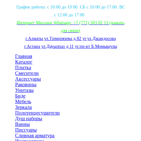
График работы: с 10:00 до 19:00. СБ с 10:00 до 17:00. ВС
с 12:00 до 17:00
Интернет Магазин Whatsapp:
+7 (771) 503 02 13
(нажать
для связи
)
г.Алматы ул.Тимирязева д.82 уг.ул.Джандосова
г.Астана ул.Дауылпаз д.11 уг.пр-кт Б.Момышулы
Главная
Каталог
Плитка
Смесители
Аксессуары
Раковины
Унитазы
Биде
Мебель
Зеркала
Полотенцесушители
Душ наборы
Ванны
Писсуары
Сливная арматура