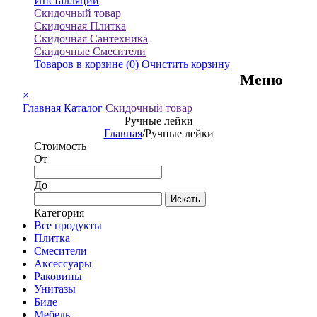
Инсталляции
Скидочный товар
Скидочная Плитка
Скидочная Сантехника
Скидочные Смесители
Товаров в корзине
(0)
Очистить корзину
Меню
×
Главная
Каталог
Скидочный товар
Ручные лейки
Главная
/
Ручные лейки
Стоимость
От
До
Искать
Категория
Все продукты
Плитка
Смесители
Аксессуары
Раковины
Унитазы
Биде
Мебель