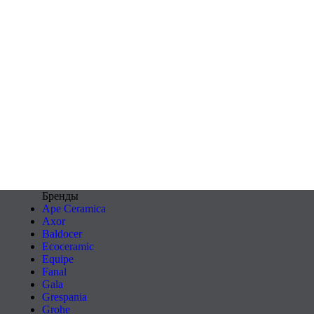
Бренды
Ape Ceramica
Axor
Baldocer
Ecoceramic
Equipe
Fanal
Gala
Grespania
Grohe