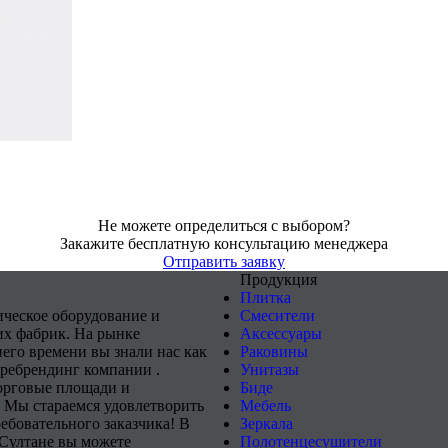
Не можете определиться с выбором?
Закажите бесплатную консультацию менеджера
Отправить заявку
Продукция
Плитка
ическое оборудование и
Смесители
х фабрик. На рынке
Аксессуары
него времени вы знали нас как
Раковины
 ребрендинг компании .
Унитазы
орговые площади и
Биде
 Мы стараемся удовлетворить
Мебель
ебовательного заказчика! В
Зеркала
-Султане вы можете
Полотенцесушители