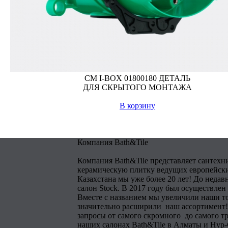
СМ I-BOX 01800180 ДЕТАЛЬ
ДЛЯ СКРЫТОГО МОНТАЖА
В корзину
Компания Bath&Tile
Компания Bath&Tile представляет сантехн
керамическую плитку ведущих европейски
Казахстана мы уже более 20 лет! До недав
салон Stock. В 2017 году был осуществлен
Вместе с названием мы увеличили наши т
значительно расширили наш ассортимент!
запросы от самого скромного до самого тр
наших салонах Bath&Tile в Алматы и Нур