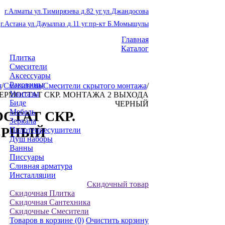
г.Алматы ул.Тимирязева д.82 уг.ул.Джандосова
г.Астана ул.Дауылпаз д.11 уг.пр-кт Б.Момышулы
Главная
Каталог
Плитка
Смесители
Аксессуары
Раковины
я
/
Смесители
/
Смесители скрытого монтажа
/
Унитазы
0 ТЕРМОСТАТ СКР. МОНТАЖА 2 ВЫХОДА
Биде
ЧЕРНЫЙ
Мебель
ОСТАТ СКР.
Зеркала
ЕРНЫЙ
Полотенцесушители
Душ наборы
Ванны
Писсуары
Сливная арматура
Инсталляции
Скидочный товар
Скидочная Плитка
Скидочная Сантехника
Скидочные Смесители
Товаров в корзине
(0)
Очистить корзину