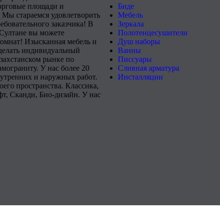
орговые площади и
Биде
 Мы стараемся удовлетворить
Мебель
ебовательного заказчика! В
Зеркала
-Султане вы можете
Полотенцесушители
комнат! Изысканная мебель и
Душ наборы
сделать индивидуальный
Ванны
захстанском рынке по
Писсуары
мограниту. У нас более 20
Сливная арматура
нутренних и наружных работ.
Инсталляции
его пространства. Классика,
т, Сканди, Био-дизайн. У нас