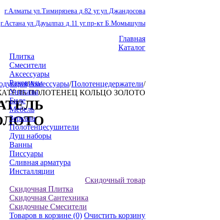
г.Алматы ул.Тимирязева д.82 уг.ул.Джандосова
г.Астана ул.Дауылпаз д.11 уг.пр-кт Б.Момышулы
Главная
Каталог
Плитка
Смесители
Аксессуары
Раковины
одукция
/
Аксессуары
/
Полотенцедержатели
/
Унитазы
РЖАТЕЛЬ ПОЛОТЕНЕЦ КОЛЬЦО ЗОЛОТО
Биде
ЖАТЕЛЬ
Мебель
ОЛОТО
Зеркала
Полотенцесушители
Душ наборы
Ванны
Писсуары
Сливная арматура
Инсталляции
Скидочный товар
Скидочная Плитка
Скидочная Сантехника
Скидочные Смесители
Товаров в корзине
(0)
Очистить корзину