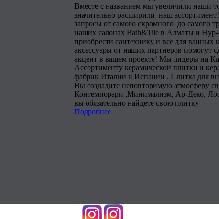
Вместе с названием мы увеличили наши т
значительно расширили наш ассортимент!
запросы от самого скромного до самого тр
наших салонах Bath&Tile в Алматы и Нур
приобрести сантехнику и все для ванных 
аксессуары от наших партнеров помогут 
акцент в вашем проекте! Мы лидеры на Ка
Ассортименту керамической плитки и кера
фабрик Италии и Испании . Плитка для в
Вы создадите неповторимую атмосферу сво
Контемпорари ,Минимализм, Ар-Деко, Лоф
вы обязательно найдете свою плитку
Подробнее