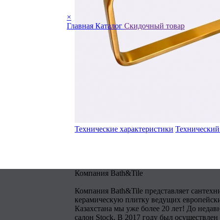
×
Главная
Каталог
Скидочный товар
Технические характеристики
Технический
Компания Bath&Tile
Компания Bath&Tile представляет сантехн
керамическую плитку ведущих европейски
Казахстана мы уже более 20 лет! До недав
салон Stock. В 2017 году был осуществлен