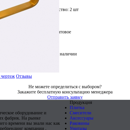
Доступное количество: 2 шт
Цвет: Золото Матовое
В наличии
 чертеж
Отзывы
Не можете определиться с выбором?
Закажите бесплатную консультацию менеджера
Отправить заявку
Продукция
Плитка
ическое оборудование и
Смесители
х фабрик. На рынке
Аксессуары
него времени вы знали нас как
Раковины
 ребрендинг компании .
Унитазы