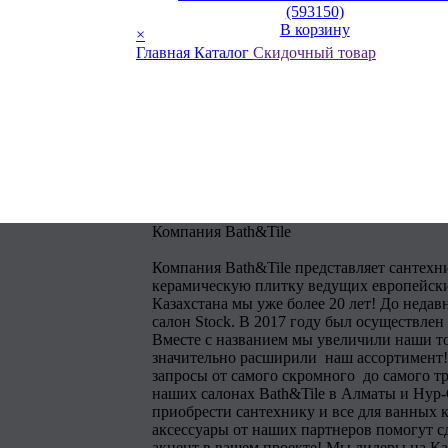
(593150)
В корзину
×
Главная
Каталог
Скидочный товар
Компания Bath&Tile
Компания Bath&Tile представляет сантехн
керамическую плитку ведущих европейски
Казахстана мы уже более 20 лет! До недав
салон Stock. В 2017 году был осуществлен
Вместе с названием мы увеличили наши т
значительно расширили наш ассортимент!
запросы от самого скромного до самого тр
наших салонах Bath&Tile в Алматы и Нур
приобрести сантехнику и все для ванных 
аксессуары от наших партнеров помогут 
акцент в вашем проекте! Мы лидеры на Ка