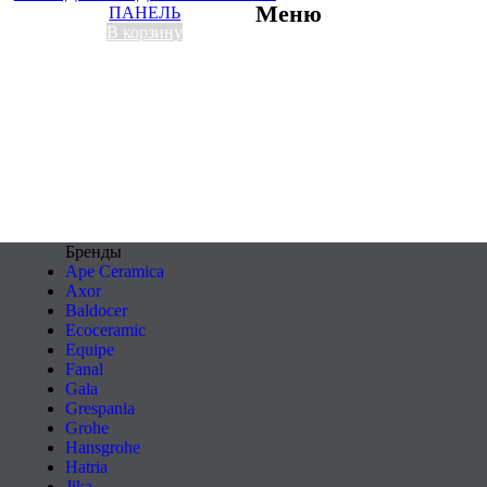
Меню
ПАНЕЛЬ
В корзину
Бренды
Ape Ceramica
Axor
Baldocer
Ecoceramic
Equipe
Fanal
Gala
Grespania
Grohe
Hansgrohe
Hatria
Jika