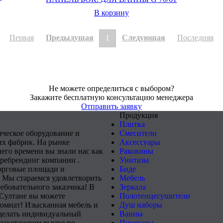
В корзину
Первая
Предыдущая
Следующая
Последняя
1
Не можете определиться с выбором?
Закажите бесплатную консультацию менеджера
Отправить заявку
Продукция
Плитка
ическое оборудование и
Смесители
х фабрик. На рынке
Аксессуары
него времени вы знали нас как
Раковины
 ребрендинг компании .
Унитазы
орговые площади и
Биде
 Мы стараемся удовлетворить
Мебель
ебовательного заказчика! В
Зеркала
-Султане вы можете
Полотенцесушители
комнат! Изысканная мебель и
Душ наборы
сделать индивидуальный
Ванны
захстанском рынке по
Писсуары