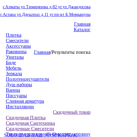
г.Алматы ул.Тимирязева д.82 уг.ул.Джандосова
г.Астана ул.Дауылпаз д.11 уг.пр-кт Б.Момышулы
Главная
Каталог
Плитка
Смесители
Аксессуары
Раковины
Главная
/
Результаты поиска
Унитазы
Биде
Мебель
Зеркала
Полотенцесушители
Душ наборы
Ванны
Писсуары
Сливная арматура
Инсталляции
Скидочный товар
Скидочная Плитка
Скидочная Сантехника
Скидочные Смесители
Товаров в корзине
(0)
Очистить корзину
SOLO ДУШ ПАД. 90x90 КАРКАС