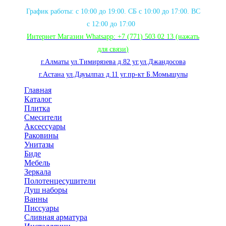
График работы: с 10:00 до 19:00. СБ с 10:00 до 17:00. ВС
с 12:00 до 17:00
Интернет Магазин Whatsapp:
+7 (771) 503 02 13
(нажать
для связи
)
г.Алматы ул.Тимирязева д.82 уг.ул.Джандосова
г.Астана ул.Дауылпаз д.11 уг.пр-кт Б.Момышулы
Главная
Каталог
Плитка
Смесители
Аксессуары
Раковины
Унитазы
Биде
Мебель
Зеркала
Полотенцесушители
Душ наборы
Ванны
Писсуары
Сливная арматура