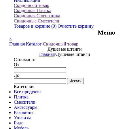
Инсталляции
Скидочный товар
Скидочная Плитка
Скидочная Сантехника
Скидочные Смесители
Товаров в корзине
(0)
Очистить корзину
Меню
×
Главная
Каталог
Скидочный товар
Душевые штанги
Главная
/
Душевые штанги
Стоимость
От
До
Искать
Категория
Все продукты
Плитка
Смесители
Аксессуары
Раковины
Унитазы
Биде
Мебель