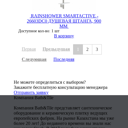
RAINSHOWER SMARTACTIVE -
26603DC0 ДУШЕВАЯ ШТАНГА, 900
ММ
Доступное кол-во: 1 шт
В корзину
Первая
Предыдущая
1
2
3
Следующая
Последняя
Не можете определиться с выбором?
Закажите бесплатную консультацию менеджера
Отправить заявку
Компания Bath&Tile
Компания Bath&Tile представляет сантехническое
оборудование и керамическую плитку ведущих
европейских фабрик. На рынке Казахстана мы уже
более 20 лет! До недавнего времени вы знали нас