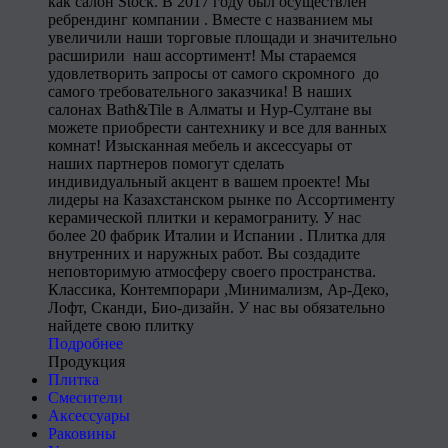
как салон Stock. В 2017 году был осуществлен
ребрендинг компании . Вместе с названием мы
увеличили наши торговые площади и значительно
расширили наш ассортимент! Мы стараемся
удовлетворить запросы от самого скромного до
самого требовательного заказчика! В наших
салонах Bath&Tile в Алматы и Нур-Султане вы
можете приобрести сантехнику и все для ванных
комнат! Изысканная мебель и аксессуары от
наших партнеров помогут сделать
индивидуальный акцент в вашем проекте! Мы
лидеры на Казахстанском рынке по Ассортименту
керамической плитки и керамограниту. У нас
более 20 фабрик Италии и Испании . Плитка для
внутренних и наружных работ. Вы создадите
неповторимую атмосферу своего пространства.
Классика, Контемпорари ,Минимализм, Ар-Деко,
Лофт, Сканди, Био-дизайн. У нас вы обязательно
найдете свою плитку
Подробнее
Продукция
Плитка
Смесители
Аксессуары
Раковины